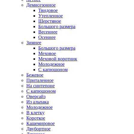
Демисезонное
Твидовое
Утепленное
Шерстяное
Большого размера
Весеннее
Осеннее
Зимнее
Большого размера
Меховое
Меховой воротник
Молодежное
С капюшоном
Бежевое
Приталенное
На синтепоне
С капюшоном
Оверсайз
Из альпака
Молодежное
В клетку
Короткое
Кашемировое
Двубортное