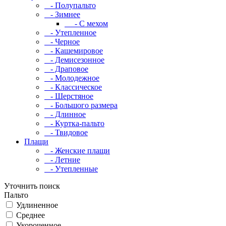
- Полупальто
- Зимнее
- С мехом
- Утепленное
- Черное
- Кашемировое
- Демисезонное
- Драповое
- Молодежное
- Классическое
- Шерстяное
- Большого размера
- Длинное
- Куртка-пальто
- Твидовое
Плащи
- Женские плащи
- Летние
- Утепленные
Уточнить поиск
Пальто
Удлиненное
Среднее
Укороченное