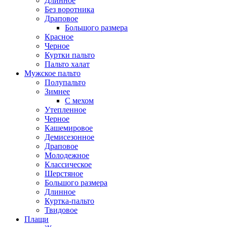
Длинное
Без воротника
Драповое
Большого размера
Красное
Черное
Куртки пальто
Пальто халат
Мужское пальто
Полупальто
Зимнее
С мехом
Утепленное
Черное
Кашемировое
Демисезонное
Драповое
Молодежное
Классическое
Шерстяное
Большого размера
Длинное
Куртка-пальто
Твидовое
Плащи