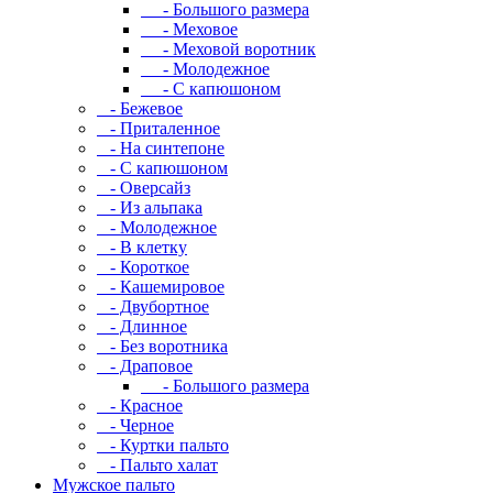
- Большого размера
- Меховое
- Меховой воротник
- Молодежное
- С капюшоном
- Бежевое
- Приталенное
- На синтепоне
- С капюшоном
- Оверсайз
- Из альпака
- Молодежное
- В клетку
- Короткое
- Кашемировое
- Двубортное
- Длинное
- Без воротника
- Драповое
- Большого размера
- Красное
- Черное
- Куртки пальто
- Пальто халат
Мужское пальто