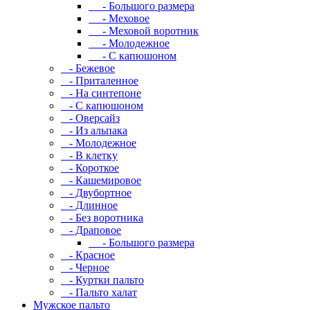
- Большого размера
- Меховое
- Меховой воротник
- Молодежное
- С капюшоном
- Бежевое
- Приталенное
- На синтепоне
- С капюшоном
- Оверсайз
- Из альпака
- Молодежное
- В клетку
- Короткое
- Кашемировое
- Двубортное
- Длинное
- Без воротника
- Драповое
- Большого размера
- Красное
- Черное
- Куртки пальто
- Пальто халат
Мужское пальто