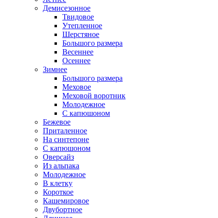
Демисезонное
Твидовое
Утепленное
Шерстяное
Большого размера
Весеннее
Осеннее
Зимнее
Большого размера
Меховое
Меховой воротник
Молодежное
С капюшоном
Бежевое
Приталенное
На синтепоне
С капюшоном
Оверсайз
Из альпака
Молодежное
В клетку
Короткое
Кашемировое
Двубортное