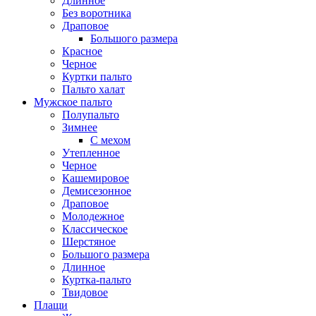
Длинное
Без воротника
Драповое
Большого размера
Красное
Черное
Куртки пальто
Пальто халат
Мужское пальто
Полупальто
Зимнее
С мехом
Утепленное
Черное
Кашемировое
Демисезонное
Драповое
Молодежное
Классическое
Шерстяное
Большого размера
Длинное
Куртка-пальто
Твидовое
Плащи