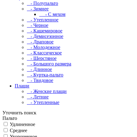
- Полупальто
- Зимнее
- С мехом
- Утепленное
- Черное
- Кашемировое
- Демисезонное
- Драповое
- Молодежное
- Классическое
- Шерстяное
- Большого размера
- Длинное
- Куртка-пальто
- Твидовое
Плащи
- Женские плащи
- Летние
- Утепленные
Уточнить поиск
Пальто
Удлиненное
Среднее
Укороченное