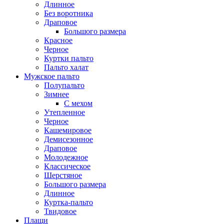
Длинное
Без воротника
Драповое
Большого размера
Красное
Черное
Куртки пальто
Пальто халат
Мужское пальто
Полупальто
Зимнее
С мехом
Утепленное
Черное
Кашемировое
Демисезонное
Драповое
Молодежное
Классическое
Шерстяное
Большого размера
Длинное
Куртка-пальто
Твидовое
Плащи