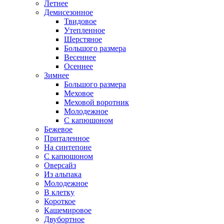
Летнее
Демисезонное
Твидовое
Утепленное
Шерстяное
Большого размера
Весеннее
Осеннее
Зимнее
Большого размера
Меховое
Меховой воротник
Молодежное
С капюшоном
Бежевое
Приталенное
На синтепоне
С капюшоном
Оверсайз
Из альпака
Молодежное
В клетку
Короткое
Кашемировое
Двубортное