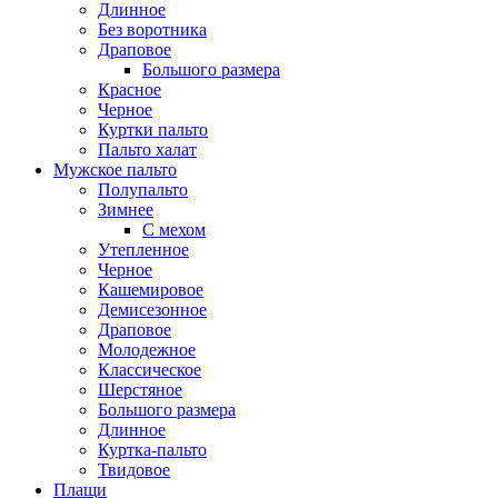
Длинное
Без воротника
Драповое
Большого размера
Красное
Черное
Куртки пальто
Пальто халат
Мужское пальто
Полупальто
Зимнее
С мехом
Утепленное
Черное
Кашемировое
Демисезонное
Драповое
Молодежное
Классическое
Шерстяное
Большого размера
Длинное
Куртка-пальто
Твидовое
Плащи