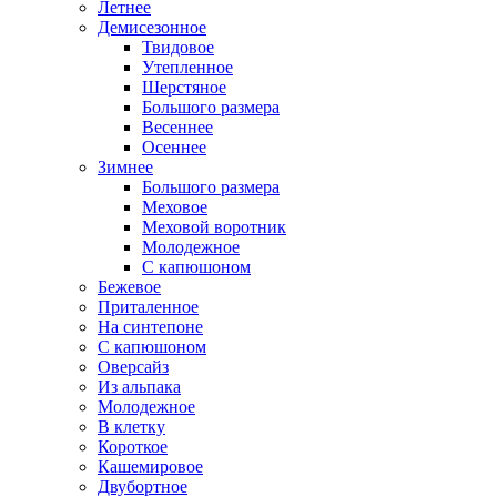
Летнее
Демисезонное
Твидовое
Утепленное
Шерстяное
Большого размера
Весеннее
Осеннее
Зимнее
Большого размера
Меховое
Меховой воротник
Молодежное
С капюшоном
Бежевое
Приталенное
На синтепоне
С капюшоном
Оверсайз
Из альпака
Молодежное
В клетку
Короткое
Кашемировое
Двубортное